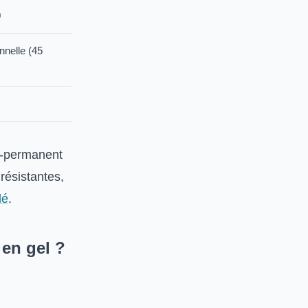
0
nnelle (45
mi-permanent
résistantes,
lé
.
en gel ?