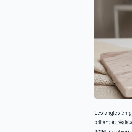
Les ongles en ge
brillant et rési
2026, combine es