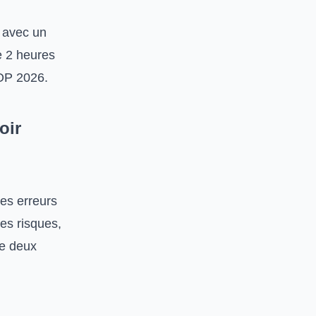
, avec un
e 2 heures
FOP 2026.
oir
es erreurs
les risques,
re deux