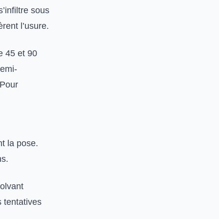
’infiltre sous
rent l’usure.
e 45 et 90
semi-
 Pour
t la pose.
ns.
olvant
 tentatives