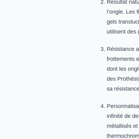
Résultat natur
l’ongle. Les 
gels transluc
utilisent des
Résistance a
frottements 
dont les ong
des Prothési
sa résistance
Personnalisat
infinité de 
métallisés e
thermochromi