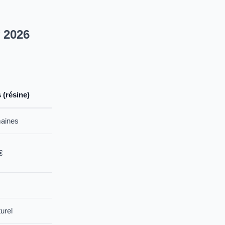
f 2026
 (résine)
maines
€
urel