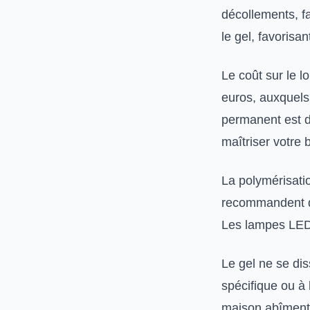
décollements, fa
le gel, favorisa
Le coût sur le 
euros, auxquels 
permanent est d
maîtriser votre 
La polymérisat
recommandent d’
Les lampes LED,
Le gel ne se di
spécifique ou à 
maison abîment 