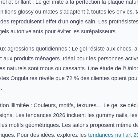
el et brillant : Le gel imite à la perfection la plaque natu
finitions glossy ou mates s’adaptent à toutes les envies, 
ides reproduisent l’effet d’un ongle sain. Les prothésiste
 gels autonivelants pour éviter les surépaisseurs.
ux agressions quotidiennes : Le gel résiste aux chocs, 
et aux produits ménagers. Idéal pour les personnes activ
les naturels sont mous ou cassants. Une étude de l’Unio
stes Ongulaires révèle que 72 % des clientes optent pour
.
ion illimitée : Couleurs, motifs, textures… Le gel se déc
designs. Les tendances 2026 incluent les gummy nails, le
t les motifs géométriques. Les salons proposent même d
ques. Pour des idées, explorez les
tendances nail art 