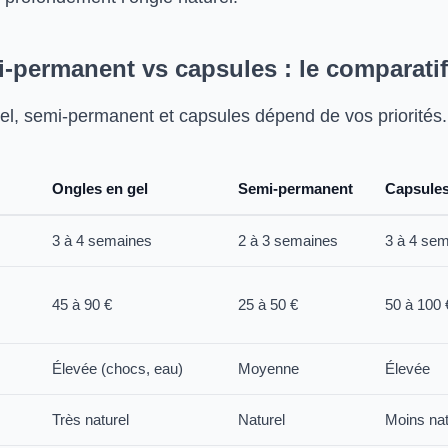
i-permanent vs capsules : le comparati
gel, semi-permanent et capsules dépend de vos priorités.
Ongles en gel
Semi-permanent
Capsules
3 à 4 semaines
2 à 3 semaines
3 à 4 se
45 à 90 €
25 à 50 €
50 à 100 
Élevée (chocs, eau)
Moyenne
Élevée
Très naturel
Naturel
Moins nat