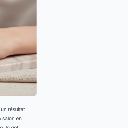
un résultat
n salon en
, le gel