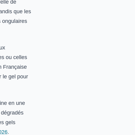
relle de
tandis que les
s ongulaires
aux
es ou celles
n Française
 le gel pour
line en une
s dégradés
es gels
2026
.