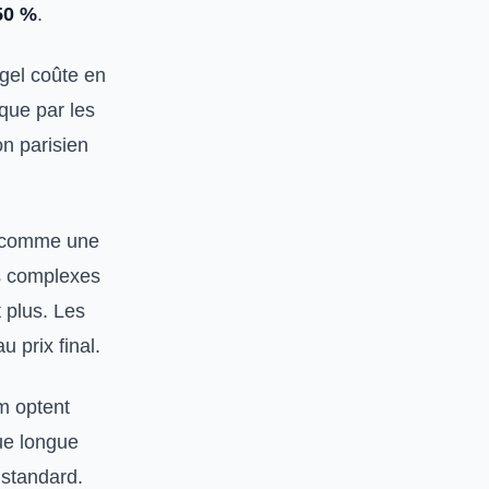
50 %
.
 gel coûte en
que par les
on parisien
e, comme une
fs complexes
t plus. Les
 prix final.
um optent
ue longue
 standard.