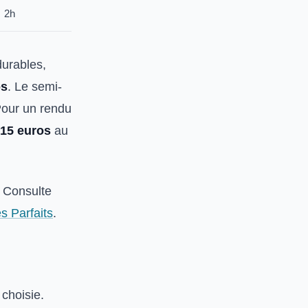
2h
durables,
os
. Le semi-
Pour un rendu
 15 euros
au
? Consulte
 Parfaits
.
choisie.