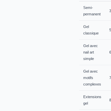
Semi-
3
permanent
Gel
5
classique
Gel avec
nail art
6
simple
Gel avec
motifs
7
complexes
Extensions
8
gel