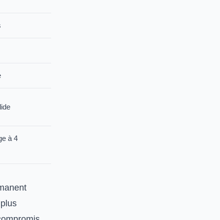
s
e
lide
e à 4
rmanent
 plus
n compromis