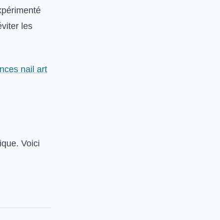
expérimenté
viter les
ces nail art
tique. Voici