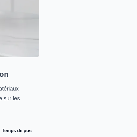
lon
atériaux
e sur les
Temps de pose