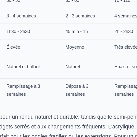
50 - 90
35 - 60
70 - 110
3 - 4 semaines
2 - 3 semaines
4 semaine
1h30 - 2h30
45 min - 1h
2h - 2h30
Élevée
Moyenne
Très élevé
Naturel et brillant
Naturel
Épais et so
Remplissage à 3
Dépose à 3
Remplissag
semaines
semaines
semaines
 pour un rendu naturel et durable, tandis que le semi-pe
dgets serrés et aux changements fréquents. L’acrylique,
arfait pour les ongles fragiles ou les extensions. Pour u