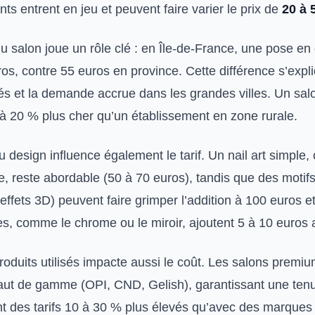
ts entrent en jeu et peuvent faire varier le prix de
20 à 
du salon joue un rôle clé : en Île-de-France, une pose en
s, contre 55 euros en province. Cette différence s’expli
vés et la demande accrue dans les grandes villes. Un sal
 à 20 % plus cher qu’un établissement en zone rurale.
u design influence également le tarif. Un nail art simpl
, reste abordable (50 à 70 euros), tandis que des moti
, effets 3D) peuvent faire grimper l’addition à 100 euros e
les, comme le chrome ou le miroir, ajoutent 5 à 10 euros au
roduits utilisés impacte aussi le coût. Les salons premi
aut de gamme (OPI, CND, Gelish), garantissant une ten
ant des tarifs 10 à 30 % plus élevés qu’avec des marques